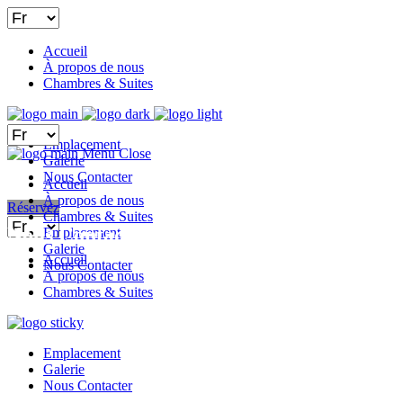
Choisir
une
langue
Accueil
À propos de nous
Chambres & Suites
Choisir
Emplacement
une
Menu
Close
Galerie
langue
Nous Contacter
Accueil
À propos de nous
Réservez
Chambres & Suites
Choisir
Nous Contacter
Emplacement
une
Galerie
langue
Accueil
Nous Contacter
À propos de nous
Chambres & Suites
Emplacement
Galerie
Nous Contacter