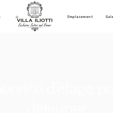
s
Emplacement
Gal
ervice d’étage pou
déjeuner