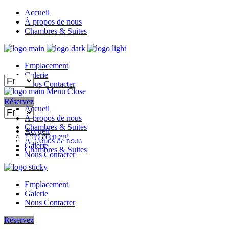
Accueil
À propos de nous
Chambres & Suites
Emplacement
Galerie
Choisir
Nous Contacter
une
Menu
Close
langue
Réservez
Accueil
Choisir
À propos de nous
une
Chambres & Suites
langue
Accueil
Amenity: Sèche-cheveux
Emplacement
À propos de nous
Galerie
Chambres & Suites
Nous Contacter
Emplacement
Galerie
Nous Contacter
Réservez