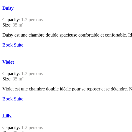
Daisy
Capacity:
1-2 persons
Size:
35 m²
Daisy est une chambre double spacieuse confortable et confortable. Idé
Book Suite
Violet
Capacity:
1-2 persons
Size:
35 m²
Violet est une chambre double idéale pour se reposer et se détendre. N
Book Suite
Lilly
Capacity:
1-2 persons