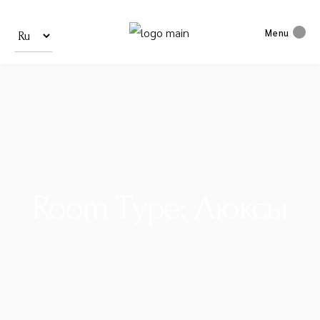
Выбрать
язык
Menu
Room Type: Люксы